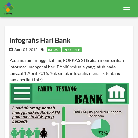
T
o
g
g
l
e
n
Infografis Hari Bank
a
v
April 04, 2015
INFLASI
INFOGRAFIS
i
g
Pada malam minggu kali ini, FORKAS STIS akan memberikan
a
informasi mengenai hari BANK sedunia yang jatuh pada
t
i
tanggal 1 April 2015. Yuk simak infografis menarik tentang
o
bank berikut ini :)
n