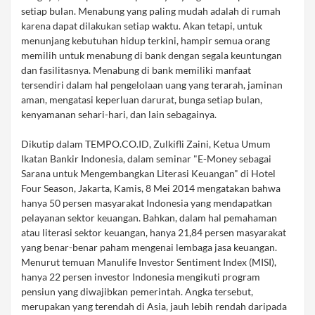
setiap bulan. Menabung yang paling mudah adalah di rumah
karena dapat dilakukan setiap waktu. Akan tetapi, untuk
menunjang kebutuhan hidup terkini, hampir semua orang
memilih untuk menabung di bank dengan segala keuntungan
dan fasilitasnya. Menabung di bank memiliki manfaat
tersendiri dalam hal pengelolaan uang yang terarah, jaminan
aman, mengatasi keperluan darurat, bunga setiap bulan,
kenyamanan sehari-hari, dan lain sebagainya.
Dikutip dalam TEMPO.CO.ID, Zulkifli Zaini, Ketua Umum
Ikatan Bankir Indonesia, dalam seminar "E-Money sebagai
Sarana untuk Mengembangkan Literasi Keuangan" di Hotel
Four Season, Jakarta, Kamis, 8 Mei 2014 mengatakan bahwa
hanya 50 persen masyarakat Indonesia yang mendapatkan
pelayanan sektor keuangan. Bahkan, dalam hal pemahaman
atau literasi sektor keuangan, hanya 21,84 persen masyarakat
yang benar-benar paham mengenai lembaga jasa keuangan.
Menurut temuan Manulife Investor Sentiment Index (MISI),
hanya 22 persen investor Indonesia mengikuti program
pensiun yang diwajibkan pemerintah. Angka tersebut,
merupakan yang terendah di Asia, jauh lebih rendah daripada