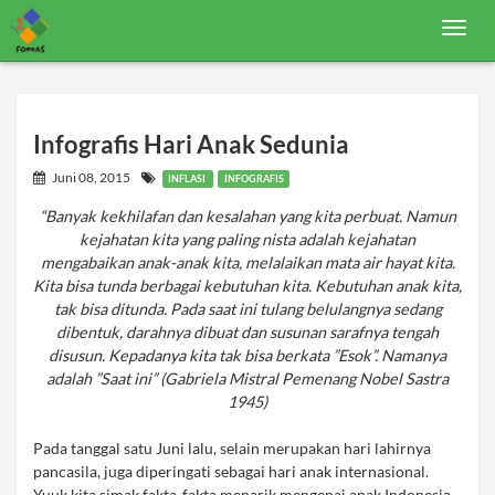
T
o
g
g
l
e
n
Infografis Hari Anak Sedunia
a
v
Juni 08, 2015
INFLASI
INFOGRAFIS
i
g
“Banyak kekhilafan dan kesalahan yang kita perbuat. Namun
a
kejahatan kita yang paling nista adalah kejahatan
t
i
mengabaikan anak-anak kita, melalaikan mata air hayat kita.
o
Kita bisa tunda berbagai kebutuhan kita. Kebutuhan anak kita,
n
tak bisa ditunda. Pada saat ini tulang belulangnya sedang
dibentuk, darahnya dibuat dan susunan sarafnya tengah
disusun. Kepadanya kita tak bisa berkata ”Esok”. Namanya
adalah ”Saat ini” (Gabriela Mistral Pemenang Nobel Sastra
1945)
Pada tanggal satu Juni lalu, selain merupakan hari lahirnya
pancasila, juga diperingati sebagai hari anak internasional.
Yuuk kita simak fakta-fakta menarik mengenai anak Indonesia