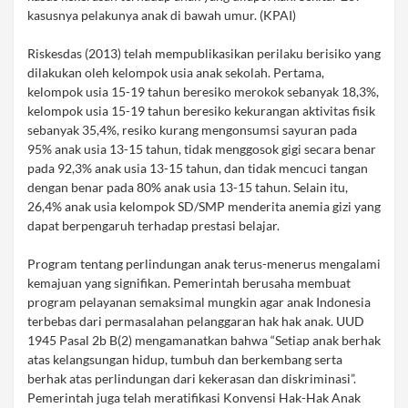
kasusnya pelakunya anak di bawah umur. (KPAI)
Riskesdas (2013) telah mempublikasikan perilaku berisiko yang
dilakukan oleh kelompok usia anak sekolah. Pertama,
kelompok usia 15-19 tahun beresiko merokok sebanyak 18,3%,
kelompok usia 15-19 tahun beresiko kekurangan aktivitas fisik
sebanyak 35,4%, resiko kurang mengonsumsi sayuran pada
95% anak usia 13-15 tahun, tidak menggosok gigi secara benar
pada 92,3% anak usia 13-15 tahun, dan tidak mencuci tangan
dengan benar pada 80% anak usia 13-15 tahun. Selain itu,
26,4% anak usia kelompok SD/SMP menderita anemia gizi yang
dapat berpengaruh terhadap prestasi belajar.
Program tentang perlindungan anak terus-menerus mengalami
kemajuan yang signifikan. Pemerintah berusaha membuat
program pelayanan semaksimal mungkin agar anak Indonesia
terbebas dari permasalahan pelanggaran hak hak anak. UUD
1945 Pasal 2b B(2) mengamanatkan bahwa “Setiap anak berhak
atas kelangsungan hidup, tumbuh dan berkembang serta
berhak atas perlindungan dari kekerasan dan diskriminasi”.
Pemerintah juga telah meratifikasi Konvensi Hak-Hak Anak