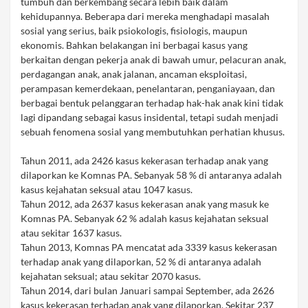
tumbuh dan berkembang secara lebih baik dalam
kehidupannya. Beberapa dari mereka menghadapi masalah
sosial yang serius, baik psiokologis, fisiologis, maupun
ekonomis. Bahkan belakangan ini berbagai kasus yang
berkaitan dengan pekerja anak di bawah umur, pelacuran anak,
perdagangan anak, anak jalanan, ancaman eksploitasi,
perampasan kemerdekaan, penelantaran, penganiayaan, dan
berbagai bentuk pelanggaran terhadap hak-hak anak kini tidak
lagi dipandang sebagai kasus insidental, tetapi sudah menjadi
sebuah fenomena sosial yang membutuhkan perhatian khusus.
Tahun 2011, ada 2426 kasus kekerasan terhadap anak yang
dilaporkan ke Komnas PA. Sebanyak 58 % di antaranya adalah
kasus kejahatan seksual atau 1047 kasus.
Tahun 2012, ada 2637 kasus kekerasan anak yang masuk ke
Komnas PA. Sebanyak 62 % adalah kasus kejahatan seksual
atau sekitar 1637 kasus.
Tahun 2013, Komnas PA mencatat ada 3339 kasus kekerasan
terhadap anak yang dilaporkan, 52 % di antaranya adalah
kejahatan seksual; atau sekitar 2070 kasus.
Tahun 2014, dari bulan Januari sampai September, ada 2626
kasus kekerasan terhadap anak yang dilaporkan. Sekitar 237