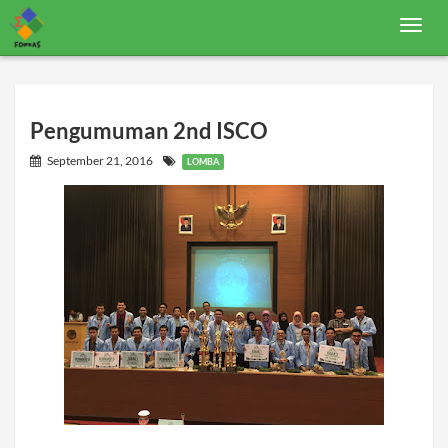
T
o
g
g
l
e
n
Pengumuman 2nd ISCO
a
v
September 21, 2016
LOMBA
i
g
a
t
i
o
n