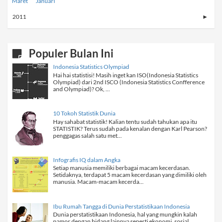
Maret
Januari
2011
►
Populer Bulan Ini
Indonesia Statistics Olympiad
Hai hai statistisi! Masih inget kan ISO(Indonesia Statistics
Olympiad) dari 2nd ISCO (Indonesia Statistics Confference
and Olympiad)? Ok, ...
10 Tokoh Statistik Dunia
Hay sahabat statistik! Kalian tentu sudah tahukan apa itu
STATISTIK? Terus sudah pada kenalan dengan Karl Pearson?
penggagas salah satu met...
Infografis IQ dalam Angka
Setiap manusia memiliki berbagai macam kecerdasan.
Setidaknya, terdapat 5 macam kecerdasan yang dimiliki oleh
manusia. Macam-macam kecerda...
Ibu Rumah Tangga di Dunia Perstatistikaan Indonesia
Dunia perstatistikaan Indonesia, hal yang mungkin kalah
pamor dengan bidang lainnya seperti ekonomi, sosial,