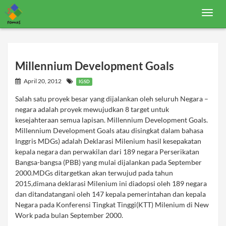
T
o
g
g
l
e
n
Millennium Development Goals
a
v
April 20, 2012
IGSD
i
g
Salah satu proyek besar yang dijalankan oleh seluruh Negara –
a
negara adalah proyek mewujudkan 8 target untuk
t
i
kesejahteraan semua lapisan. Millennium Development Goals.
o
Millennium Development Goals atau disingkat dalam bahasa
n
Inggris MDGs) adalah Deklarasi Milenium hasil kesepakatan
kepala negara dan perwakilan dari 189 negara Perserikatan
Bangsa-bangsa (PBB) yang mulai dijalankan pada September
2000.MDGs ditargetkan akan terwujud pada tahun
2015,dimana deklarasi Milenium ini diadopsi oleh 189 negara
dan ditandatangani oleh 147 kepala pemerintahan dan kepala
Negara pada Konferensi Tingkat Tinggi(KTT) Milenium di New
Work pada bulan September 2000.