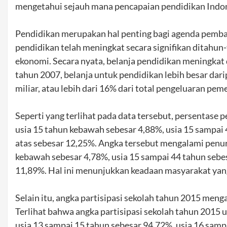
mengetahui sejauh mana pencapaian pendidikan Indone
Pendidikan merupakan hal penting bagi agenda pemb
pendidikan telah meningkat secara signifikan ditahun-t
ekonomi. Secara nyata, belanja pendidikan meningkat 
tahun 2007, belanja untuk pendidikan lebih besar dari
miliar, atau lebih dari 16% dari total pengeluaran pem
Seperti yang terlihat pada data tersebut, persentase
usia 15 tahun kebawah sebesar 4,88%, usia 15 sampai 
atas sebesar 12,25%. Angka tersebut mengalami penur
kebawah sebesar 4,78%, usia 15 sampai 44 tahun sebes
11,89%. Hal ini menunjukkan keadaan masyarakat ya
Selain itu, angka partisipasi sekolah tahun 2015 men
Terlihat bahwa angka partisipasi sekolah tahun 2015 
usia 13 sampai 15 tahun sebesar 94,72%, usia 16 samp