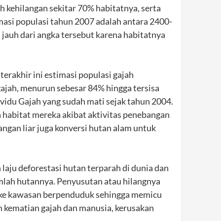
 kehilangan sekitar 70% habitatnya, serta
masi populasi tahun 2007 adalah antara 2400-
 jauh dari angka tersebut karena habitatnya
erakhir ini estimasi populasi gajah
gajah, menurun sebesar 84% hingga tersisa
dividu Gajah yang sudah mati sejak tahun 2004.
habitat mereka akibat aktivitas penebangan
ngan liar juga konversi hutan alam untuk
aju deforestasi hutan terparah di dunia dan
umlah hutannya. Penyusutan atau hilangnya
k ke kawasan berpenduduk sehingga memicu
an kematian gajah dan manusia, kerusakan