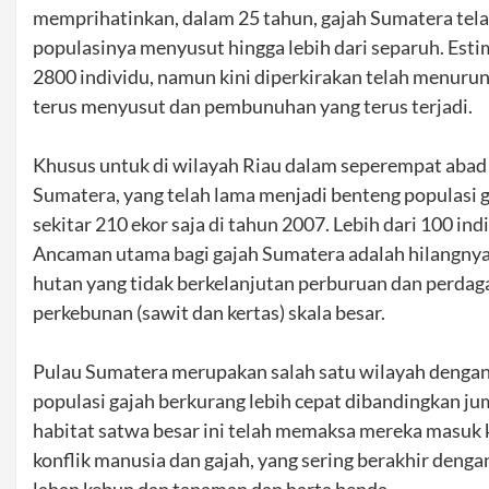
memprihatinkan, dalam 25 tahun, gajah Sumatera telah
populasinya menyusut hingga lebih dari separuh. Esti
2800 individu, namun kini diperkirakan telah menurun
terus menyusut dan pembunuhan yang terus terjadi.
Khusus untuk di wilayah Riau dalam seperempat abad t
Sumatera, yang telah lama menjadi benteng populasi 
sekitar 210 ekor saja di tahun 2007. Lebih dari 100 in
Ancaman utama bagi gajah Sumatera adalah hilangnya 
hutan yang tidak berkelanjutan perburuan dan perdaga
perkebunan (sawit dan kertas) skala besar.
Pulau Sumatera merupakan salah satu wilayah dengan l
populasi gajah berkurang lebih cepat dibandingkan j
habitat satwa besar ini telah memaksa mereka masu
konflik manusia dan gajah, yang sering berakhir deng