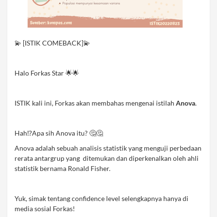
💫 [ISTIK COMEBACK]💫
Halo Forkas Star 🌟🌟
ISTIK kali ini, Forkas akan membahas mengenai istilah
Anova
.
Hah⁉️Apa sih Anova itu? 🤔🤔
Anova adalah sebuah analisis statistik yang menguji perbedaan
rerata antargrup yang ditemukan dan diperkenalkan oleh ahli
statistik bernama Ronald Fisher.
Yuk, simak tentang confidence level selengkapnya hanya di
media sosial Forkas!