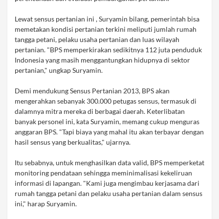
Lewat sensus pertanian ini , Suryamin bilang, pemerintah bisa
memetakan kondisi pertanian terkini meliputi jumlah rumah
tangga petani, pelaku usaha pertanian dan luas wilayah
pertanian. "BPS memperkirakan sedikitnya 112 juta penduduk
Indonesia yang masih menggantungkan hidupnya di sektor
pertanian," ungkap Suryamin.
Demi mendukung Sensus Pertanian 2013, BPS akan
mengerahkan sebanyak 300.000 petugas sensus, termasuk di
dalamnya mitra mereka di berbagai daerah. Keterlibatan
banyak personel ini, kata Suryamin, memang cukup menguras
anggaran BPS. "Tapi biaya yang mahal itu akan terbayar dengan
hasil sensus yang berkualitas," ujarnya.
Itu sebabnya, untuk menghasilkan data valid, BPS memperketat
monitoring pendataan sehingga meminimalisasi kekeliruan
informasi di lapangan. "Kami juga mengimbau kerjasama dari
rumah tangga petani dan pelaku usaha pertanian dalam sensus
ini," harap Suryamin.