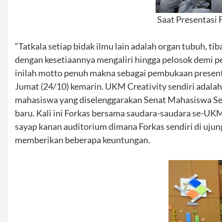
Saat Presentas
“Tatkala setiap bidak ilmu lain adalah organ tubuh, ti
dengan kesetiaannya mengaliri hingga pelosok demi p
inilah motto penuh makna sebagai pembukaan present
Jumat (24/10) kemarin. UKM Creativity sendiri adalah
mahasiswa yang diselenggarakan Senat Mahasiswa Sek
baru. Kali ini Forkas bersama saudara-saudara se-UK
sayap kanan auditorium dimana Forkas sendiri di ujung
memberikan beberapa keuntungan.