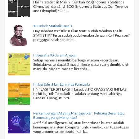
Hai hai statistisi! Masih inget kan ISO(Indonesia Statistics
Olympiad) dari 2nd ISCO (Indonesia Statistics Confference
and Olympiad)? Ok, ...
10 Tokoh Statistik Dunia
Hay sahabat statistik! Kalian tentu sudah tahukan apa itu
STATISTIK? Terus sudah pada kenalan dengan Karl Pearson?
penggagas salah satu met...
Infografis IQ dalam Angka
Setiap manusia memiliki berbagai macam kecerdasan.
Setidaknya, terdapat 5 macam kecerdasan yang dimiliki oleh
manusia. Macam-macam kecerda...
Inflasi Edisi Hari Lahirnya Pancasila
[INFLASI TERBIT LAGI] Hai sobat FORKAS STAR! INFLASI
terbit lagi nih Tema kali ini adalah tentang Hari Lahirnya
Pancasila yang jatuh ta...
Perkembangan AI yang Mengejutkan: Peluang Besar atau
Bumerang yang Mengintai?
Artificial Intelligence (AI) atau kecerdasan buatan adalah
kemampuan sistem komputer untuk melakukan tugas-tugas
yang umumnya membutuhkan k...