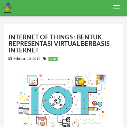
T
o
g
g
l
e
n
INTERNET OF THINGS : BENTUK
a
REPRESENTASI VIRTUAL BERBASIS
v
i
INTERNET
g
a
Februari 15, 2019
IGSD
t
i
o
n