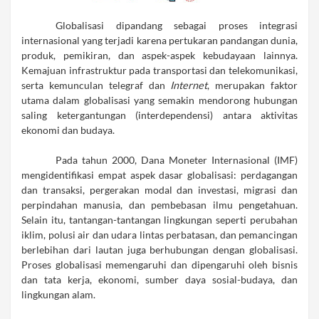
Globalisasi dipandang sebagai proses integrasi
internasional yang terjadi karena pertukaran pandangan dunia,
produk, pemikiran, dan aspek-aspek kebudayaan lainnya.
Kemajuan infrastruktur
pada
transportasi dan telekomunikasi,
serta
kemunculan telegraf dan
Internet
, merupakan faktor
utama dalam globalisasi yang semakin mendorong
hubungan
saling ketergantungan (interdependensi)
antara
aktivitas
ekonomi dan budaya.
Pada tahun 2000, Dana Moneter Internasional (IMF)
mengidentifikasi empat aspek dasar globalisasi: perdagangan
dan transaksi, pergerakan modal dan investasi, migrasi dan
perpindahan manusia, dan pembebasan ilmu pengetahuan.
Selain itu, tantangan-tantangan lingkungan seperti perubahan
iklim, polusi air dan udara lintas perbatasan, dan pemancingan
berlebihan dari lautan juga
berhubungan
dengan globalisasi.
Proses globalisasi memengaruhi dan dipengaruhi oleh bisnis
dan tata kerja, ekonomi, sumber daya sosial-budaya, dan
lingkungan alam.