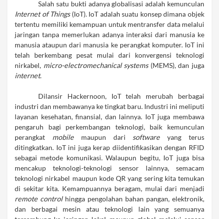
Salah satu bukti adanya globalisasi adalah kemunculan
Internet of Thing
s
(IoT).
IoT
adalah suatu konsep dimana objek
tertentu
memiliki
kemampuan untuk mentransfer data
melalui
jaringan tanpa memerlukan adanya interaksi dari manusia ke
manusia ataupun dari manusia ke perangkat komputer. IoT ini
telah
berkembang pesat mulai dari konvergensi teknologi
nirkabel,
micro-electromechanical systems
(MEMS), dan juga
i
nternet
.
Dilansir Hackernoon, IoT telah merubah berbagai
industri dan membawanya ke tingkat baru. Industri ini meliputi
layanan kesehatan, finansial, dan lainnya. IoT juga membawa
pengaruh bagi perkembangan teknologi, baik kemunculan
perangkat
mobile
maupun dari
software
yang terus
ditingkatkan. IoT ini juga kerap diidentifikasikan dengan RFID
sebagai metode komunikasi. Walaupun begitu, IoT juga bisa
mencakup teknologi-teknologi sensor lainnya, semacam
teknologi nirkabel maupun kode QR yang sering kita temukan
di sekitar kita. Kemampuannya beragam, mulai dari menjadi
remote control
hingga pengolahan bahan pangan, elektronik,
dan berbagai mesin atau teknologi lain yang semuanya