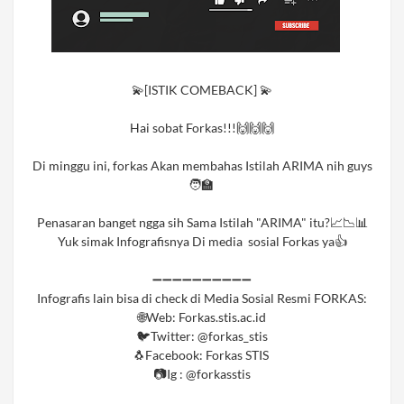
💫[ISTIK COMEBACK] 💫⁣⁣⁣
Hai sobat Forkas!!!🙌🙌🙌⁣⁣⁣
Di minggu ini, forkas Akan membahas Istilah ARIMA nih guys
🧑‍🏫
Penasaran banget ngga sih Sama Istilah "ARIMA" itu?📈📉📊
Yuk simak Infografisnya Di media sosial Forkas ya👍
➖➖➖➖➖➖➖➖➖➖⁣⁣⁣
Infografis lain bisa di check di Media Sosial Resmi FORKAS:⁣⁣⁣
🌐Web: Forkas.stis.ac.id⁣⁣⁣
🐦Twitter: @forkas_stis⁣⁣⁣
🐧Facebook: Forkas STIS ⁣⁣⁣
📷Ig : @forkasstis