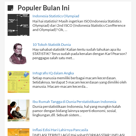
Populer Bulan Ini
Indonesia Statistics Olympiad
Hai hai statistisi! Masih inget kan ISO(Indonesia Statistics
Olympiad) dari 2nd ISCO (Indonesia Statistics Confference
and Olympiad)? Ok, ...
10 Tokoh Statistik Dunia
Hay sahabat statistik! Kalian tentu sudah tahukan apa itu
STATISTIK? Terus sudah pada kenalan dengan Karl Pearson?
penggagas salah satu met...
Infografis IQ dalam Angka
Setiap manusia memiliki berbagai macam kecerdasan.
Setidaknya, terdapat 5 macam kecerdasan yang dimiliki oleh
manusia. Macam-macam kecerda...
Ibu Rumah Tangga di Dunia Perstatistikaan Indonesia
Dunia perstatistikaan Indonesia, hal yang mungkin kalah
pamor dengan bidang lainnya seperti ekonomi, sosial,
lingkungan,dll. Sebuah sistem...
Inflasi Edisi Hari Lahirnya Pancasila
[INFLASI TERBIT LAGI] Hai sobat FORKAS STAR! INFLASI