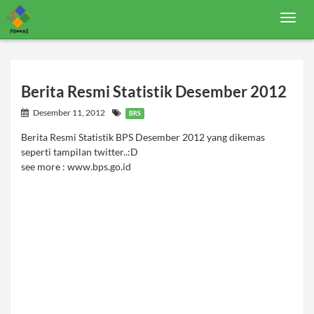
T
o
g
g
l
e
n
Berita Resmi Statistik Desember 2012
a
v
Desember 11, 2012
BRS
i
g
Berita Resmi Statistik BPS Desember 2012 yang dikemas
a
seperti tampilan twitter..:D
t
i
see more : www.bps.go.id
o
n